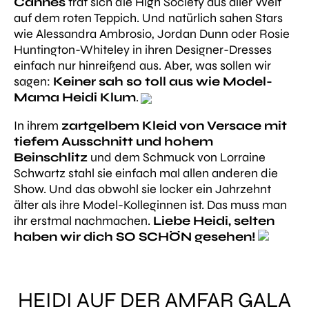
Cannes
traf sich die High Society aus aller Welt
auf dem roten Teppich. Und natürlich sahen Stars
wie Alessandra Ambrosio, Jordan Dunn oder Rosie
Huntington-Whiteley in ihren Designer-Dresses
einfach nur hinreißend aus. Aber, was sollen wir
sagen:
Keiner sah so toll aus wie Model-
Mama Heidi Klum
.
In ihrem
zartgelbem Kleid von Versace mit
tiefem Ausschnitt und hohem
Beinschlitz
und dem Schmuck von Lorraine
Schwartz stahl sie einfach mal allen anderen die
Show. Und das obwohl sie locker ein Jahrzehnt
älter als ihre Model-Kolleginnen ist. Das muss man
ihr erstmal nachmachen.
Liebe Heidi, selten
haben wir dich SO SCHÖN gesehen!
HEIDI AUF DER AMFAR GALA