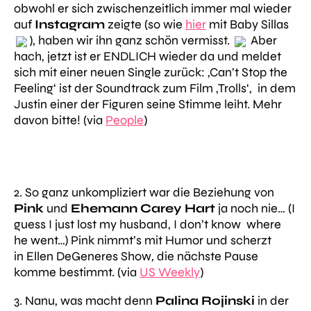
obwohl er sich zwischenzeitlich immer mal wieder
auf
Instagram
zeigte (so wie
hier
mit Baby Sillas
), haben wir ihn ganz schön vermisst.
Aber
hach, jetzt ist er ENDLICH wieder da und meldet
sich mit einer neuen Single zurück:
‚Can’t Stop the
Feeling‘
ist der Soundtrack zum Film
‚Trolls‘
, in dem
Justin einer der Figuren seine Stimme leiht. Mehr
davon bitte! (via
People
)
2. So ganz unkompliziert war die Beziehung von
Pink
und
Ehemann Carey Hart
ja noch nie… (
I
guess I just lost my husband, I don’t know where
he went…
) Pink nimmt’s mit Humor und scherzt
in Ellen DeGeneres Show
,
die nächste Pause
komme bestimmt. (via
US Weekly
)
3. Nanu, was macht denn
Palina Rojinski
in der