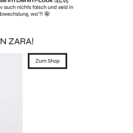
se im Denim-Look
(45,95
v auch nichts falsch und seid in
Abwechslung, wa‘?! 🤪
N ZARA!
Zum Shop