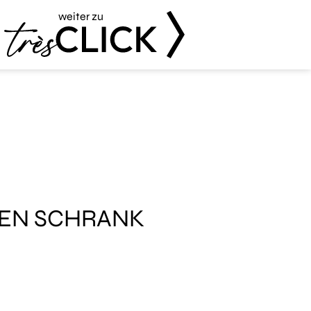
weiter zu
Très Click
REN SCHRANK