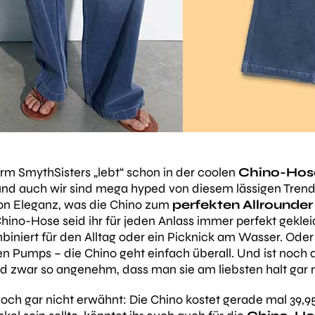
orm SmythSisters
„lebt“
schon in der coolen
Chino-Hos
und auch wir sind mega hyped von diesem lässigen Trend-T
ion Eleganz, was die Chino zum
perfekten Allrounder
Chino-Hose seid ihr für jeden Anlass immer perfekt gekle
biniert für den Alltag oder ein Picknick am Wasser. Oder
inen Pumps – die Chino geht einfach überall. Und ist noch
 zwar so angenehm, dass man sie am liebsten halt gar n
och gar nicht erwähnt: Die Chino kostet gerade mal 39,9