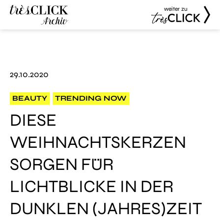
weiter zu
Très Click
Très Click
Archive
29.10.2020
BEAUTY
TRENDING NOW
DIESE
WEIHNACHTSKERZEN
SORGEN FÜR
LICHTBLICKE IN DER
DUNKLEN (JAHRES)ZEIT