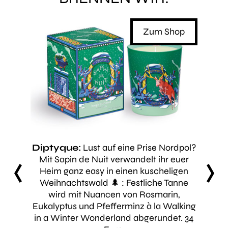
Shop
Zum Shop
l a lot
Diptyque:
Lust auf eine Prise Nordpol?
Gout
 wie die
Mit
Sapin de Nuit
verwandelt ihr euer
schne
onders
Heim ganz easy in einen kuscheligen
wir n
prev
next
haben:
Weihnachtswald 🌲 : Festliche Tanne
ar
Jasmin,
wird mit Nuancen von Rosmarin,
dekorie
mt und
Eukalyptus und Pfefferminz à la
Walking
Orang
! 🤶🏼
in a Winter Wonderland
abgerundet. 34
he