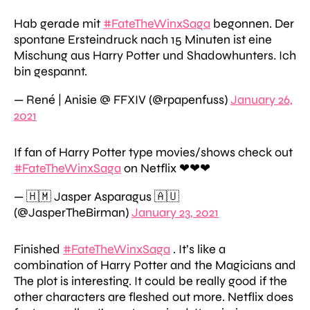
Hab gerade mit
#FateTheWinxSaga
begonnen. Der
spontane Ersteindruck nach 15 Minuten ist eine
Mischung aus Harry Potter und Shadowhunters. Ich
bin gespannt.
— René | Anisie @ FFXIV (@rpapenfuss)
January 26,
2021
If fan of Harry Potter type movies/shows check out
#FateTheWinxSaga
on Netflix ❤❤❤
— 🇭🇲 Jasper Asparagus 🇦🇺
(@JasperTheBirman)
January 23, 2021
Finished
#FateTheWinxSaga
. It’s like a
combination of Harry Potter and the Magicians and
The plot is interesting. It could be really good if the
other characters are fleshed out more. Netflix does