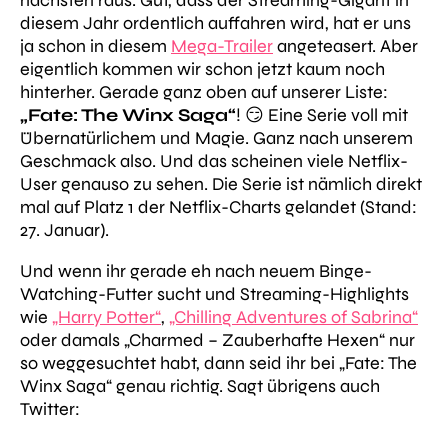
nächsten raus. Gut, dass der Streaming-Gigant in
diesem Jahr ordentlich auffahren wird, hat er uns
ja schon in diesem
Mega-Trailer
angeteasert. Aber
eigentlich kommen wir schon jetzt kaum noch
hinterher. Gerade ganz oben auf unserer Liste:
„Fate: The Winx Saga“
! 😏 Eine Serie voll mit
Übernatürlichem und Magie. Ganz nach unserem
Geschmack also. Und das scheinen viele Netflix-
User genauso zu sehen. Die Serie ist nämlich direkt
mal auf Platz 1 der Netflix-Charts gelandet (Stand:
27. Januar).
Und wenn ihr gerade eh nach neuem Binge-
Watching-Futter sucht und Streaming-Highlights
wie
„Harry Potter“
,
„Chilling Adventures of Sabrina“
oder damals „Charmed – Zauberhafte Hexen“ nur
so weggesuchtet habt, dann seid ihr bei „Fate: The
Winx Saga“ genau richtig. Sagt übrigens auch
Twitter: