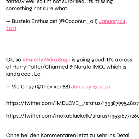
fantasy well so I’m not surprised. Its missing
something not sure what.
— Bustelo Enthusiast (@Coconut_0il)
January 24,
2021
Ok, so
#FateTheWinxSaga
is going good. It's a cross
of Harry Potter/Charmed & Naruto IMO.. which is
kinda cool. Lol
— Vic C-137 (@thevixen88)
January 23, 2021
https://twitter.com/IMDLOVE_/status/135387995480
https://twitter.com/makablackelk/status/1353167712
Ohne bei den Kommentaren jetzt zu sehr ins Detail