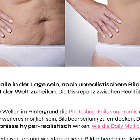
alle in der Lage sein, noch unrealistischere Bi
der Welt zu teilen.
Die Diskrepanz zwischen Realität
 Wellen im Hintergrund die
Photoshop-Fails von Promis
e weiteres möglich sein, Bildbearbeitung zu entdecken. 
bnisse hyper-realistisch
wirken,
wie die Daily Mail b
berlassen, ob und wie stark er seine Bilder bearbeitet. Ab