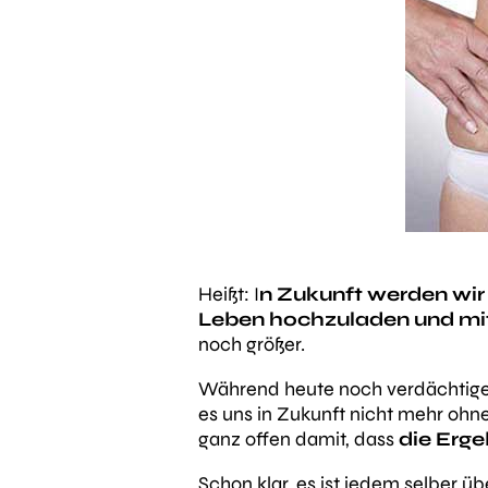
Heißt: I
n Zukunft werden wir 
Leben hochzuladen und mit 
noch größer.
Während heute noch verdächtige
es uns in Zukunft nicht mehr ohn
ganz offen damit, dass
die Erge
Schon klar, es ist jedem selber ü