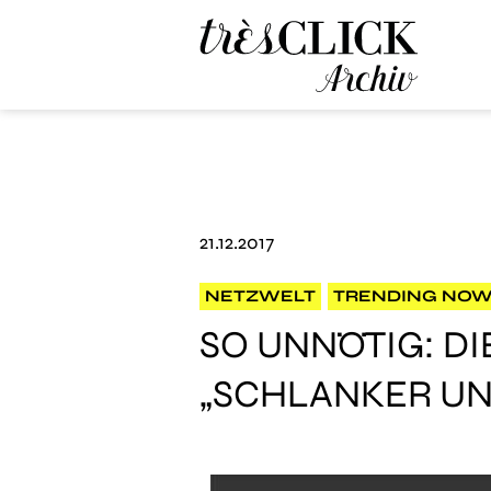
Très Click Archive
21.12.2017
NETZWELT
TRENDING NO
SO UNNÖTIG: D
„SCHLANKER U