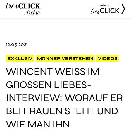
weiter zu
Très Click
Très Click
Archive
12.05.2021
EXKLUSIV
MÄNNER VERSTEHEN
VIDEOS
WINCENT WEISS IM
GROSSEN LIEBES-I
NTERVIEW: WORAUF ER B
EI FRAUEN STEHT UND W
IE MAN IHN K